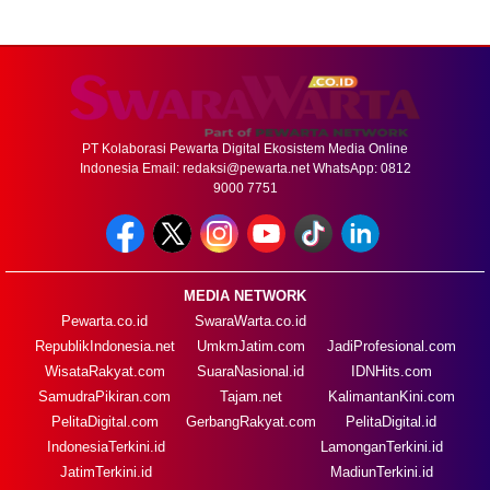
PT Kolaborasi Pewarta Digital Ekosistem Media Online
Indonesia Email:
redaksi@pewarta.net
WhatsApp: 0812
9000 7751
MEDIA NETWORK
Pewarta.co.id
SwaraWarta.co.id
RepublikIndonesia.net
UmkmJatim.com
JadiProfesional.com
WisataRakyat.com
SuaraNasional.id
IDNHits.com
SamudraPikiran.com
Tajam.net
KalimantanKini.com
PelitaDigital.com
GerbangRakyat.com
PelitaDigital.id
IndonesiaTerkini.id
LamonganTerkini.id
JatimTerkini.id
MadiunTerkini.id