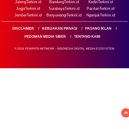
JatengTerkini.id
BandungTerkini.id
KediriTerkini.id
JogjaTerkini.id
SurabayaTerkini.id
PacitanTerkini.id
JemberTerkini.id
BanyuwangiTerkini.id
NganjukTerkini.id
DISCLAIMER
KEBIJAKAN PRIVASI
PASANG IKLAN
PEDOMAN MEDIA SIBER
TENTANG KAMI
© 2026 PEWARTA NETWORK - INDONESIA DIGITAL MEDIA ECOSYSTEM.