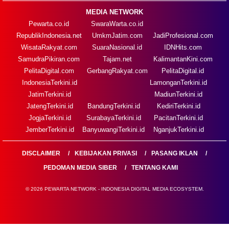
MEDIA NETWORK
Pewarta.co.id
SwaraWarta.co.id
RepublikIndonesia.net
UmkmJatim.com
JadiProfesional.com
WisataRakyat.com
SuaraNasional.id
IDNHits.com
SamudraPikiran.com
Tajam.net
KalimantanKini.com
PelitaDigital.com
GerbangRakyat.com
PelitaDigital.id
IndonesiaTerkini.id
LamonganTerkini.id
JatimTerkini.id
MadiunTerkini.id
JatengTerkini.id
BandungTerkini.id
KediriTerkini.id
JogjaTerkini.id
SurabayaTerkini.id
PacitanTerkini.id
JemberTerkini.id
BanyuwangiTerkini.id
NganjukTerkini.id
DISCLAIMER
KEBIJAKAN PRIVASI
PASANG IKLAN
PEDOMAN MEDIA SIBER
TENTANG KAMI
© 2026 PEWARTA NETWORK - INDONESIA DIGITAL MEDIA ECOSYSTEM.