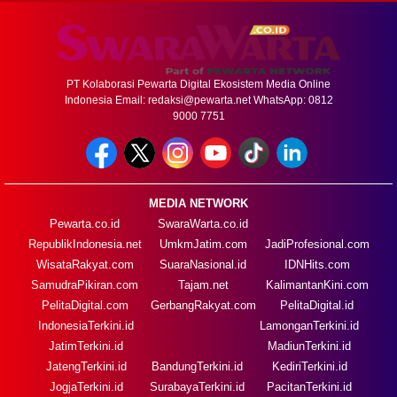
PT Kolaborasi Pewarta Digital Ekosistem Media Online
Indonesia Email:
redaksi@pewarta.net
WhatsApp: 0812
9000 7751
MEDIA NETWORK
Pewarta.co.id
SwaraWarta.co.id
RepublikIndonesia.net
UmkmJatim.com
JadiProfesional.com
WisataRakyat.com
SuaraNasional.id
IDNHits.com
SamudraPikiran.com
Tajam.net
KalimantanKini.com
PelitaDigital.com
GerbangRakyat.com
PelitaDigital.id
IndonesiaTerkini.id
LamonganTerkini.id
JatimTerkini.id
MadiunTerkini.id
JatengTerkini.id
BandungTerkini.id
KediriTerkini.id
JogjaTerkini.id
SurabayaTerkini.id
PacitanTerkini.id