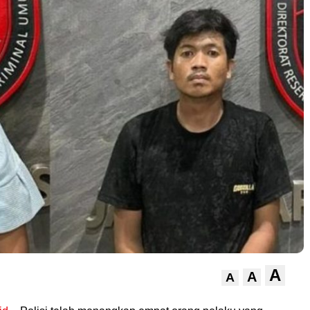
A
A
A