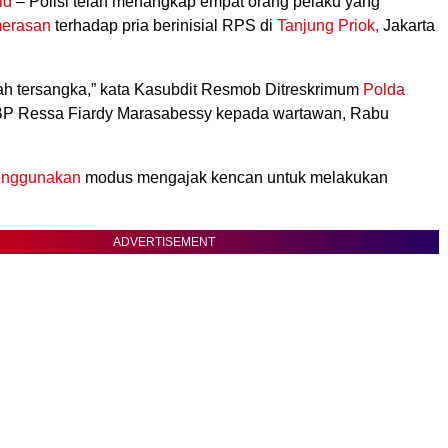
id
– Polisi telah menangkap empat orang pelaku yang
erasan
terhadap pria berinisial RPS di
Tanjung Priok,
Jakarta
ah tersangka,” kata Kasubdit Resmob Ditreskrimum
Polda
P Ressa Fiardy Marasabessy kepada wartawan, Rabu
nggunakan
modus mengajak kencan untuk melakukan
ADVERTISEMENT