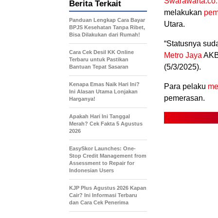
Swarawarta.co.
Berita Terkait
melakukan
pem
Panduan Lengkap Cara Bayar
Utara.
BPJS Kesehatan Tanpa Ribet,
Bisa Dilakukan dari Rumah!
“Statusnya sud
Cara Cek Desil KK Online
Metro Jaya
AKB
Terbaru untuk Pastikan
(5/3/2025).
Bantuan Tepat Sasaran
Kenapa Emas Naik Hari Ini?
Para pelaku
me
Ini Alasan Utama Lonjakan
pemerasan.
Harganya!
Apakah Hari Ini Tanggal
Merah? Cek Fakta 5 Agustus
2026
EasySkor Launches: One-
Stop Credit Management from
Assessment to Repair for
Indonesian Users
KJP Plus Agustus 2026 Kapan
Cair? Ini Informasi Terbaru
dan Cara Cek Penerima