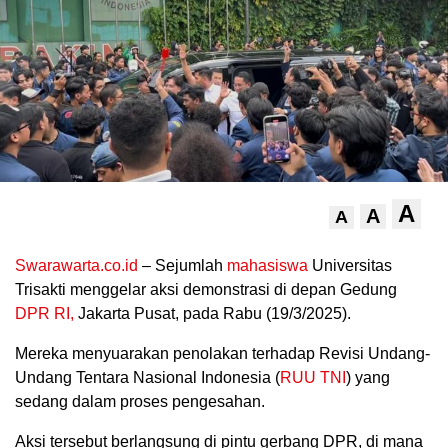
A
A
A
.
Swarawarta.co.id
– Sejumlah
mahasiswa
Universitas
Trisakti menggelar aksi demonstrasi di depan Gedung
DPR RI,
Jakarta Pusat, pada Rabu (19/3/2025).
Mereka menyuarakan penolakan terhadap Revisi Undang-
Undang Tentara Nasional Indonesia (
RUU TNI
) yang
sedang dalam proses pengesahan.
Aksi tersebut berlangsung di pintu gerbang DPR, di mana