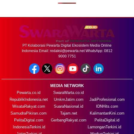
PT Kolaborasi Pewarta Digital Ekosistem Media Online
Indonesia Email:
redaksi@pewarta.net
WhatsApp: 0812
9000 7751
MEDIA NETWORK
Pewarta.co.id
SwaraWarta.co.id
RepublikIndonesia.net
UmkmJatim.com
JadiProfesional.com
WisataRakyat.com
SuaraNasional.id
IDNHits.com
SamudraPikiran.com
Tajam.net
KalimantanKini.com
PelitaDigital.com
GerbangRakyat.com
PelitaDigital.id
IndonesiaTerkini.id
LamonganTerkini.id
JatimTerkini.id
MadiunTerkini.id