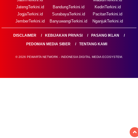
JatengTerkini.id
BandungTerkini.id
KediriTerkini.id
JogjaTerkini.id
SurabayaTerkini.id
PacitanTerkini.id
JemberTerkini.id
BanyuwangiTerkini.id
NganjukTerkini.id
DISCLAIMER
KEBIJAKAN PRIVASI
PASANG IKLAN
PEDOMAN MEDIA SIBER
TENTANG KAMI
© 2026 PEWARTA NETWORK - INDONESIA DIGITAL MEDIA ECOSYSTEM.