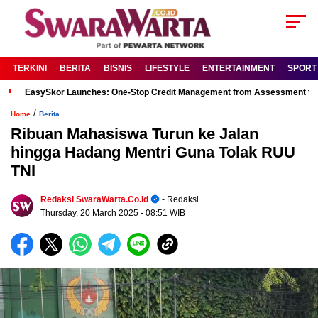
TERKINI
BERITA
BISNIS
LIFESTYLE
ENTERTAINMENT
SPORT
EasySkor Launches: One-Stop Credit Management from Assessment to R
/
Home
Berita
Ribuan Mahasiswa Turun ke Jalan
hingga Hadang Mentri Guna Tolak RUU
TNI
Redaksi SwaraWarta.co.id
- Redaksi
Thursday, 20 March 2025
- 08:51 WIB