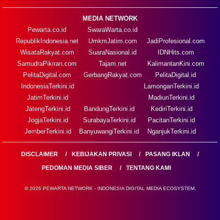
MEDIA NETWORK
Pewarta.co.id
SwaraWarta.co.id
RepublikIndonesia.net
UmkmJatim.com
JadiProfesional.com
WisataRakyat.com
SuaraNasional.id
IDNHits.com
SamudraPikiran.com
Tajam.net
KalimantanKini.com
PelitaDigital.com
GerbangRakyat.com
PelitaDigital.id
IndonesiaTerkini.id
LamonganTerkini.id
JatimTerkini.id
MadiunTerkini.id
JatengTerkini.id
BandungTerkini.id
KediriTerkini.id
JogjaTerkini.id
SurabayaTerkini.id
PacitanTerkini.id
JemberTerkini.id
BanyuwangiTerkini.id
NganjukTerkini.id
DISCLAIMER
KEBIJAKAN PRIVASI
PASANG IKLAN
PEDOMAN MEDIA SIBER
TENTANG KAMI
© 2026 PEWARTA NETWORK - INDONESIA DIGITAL MEDIA ECOSYSTEM.