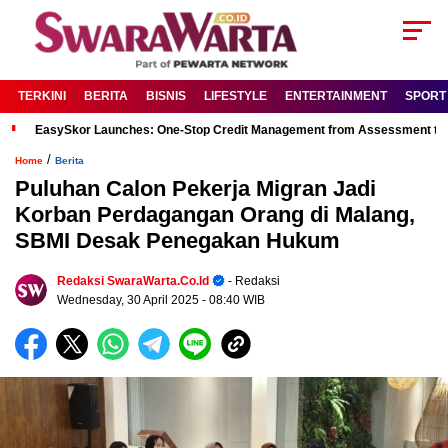
TERKINI
BERITA
BISNIS
LIFESTYLE
ENTERTAINMENT
SPORT
EasySkor Launches: One-Stop Credit Management from Assessment to R
/
Home
Berita
Puluhan Calon Pekerja Migran Jadi
Korban Perdagangan Orang di Malang,
SBMI Desak Penegakan Hukum
Redaksi SwaraWarta.co.id
- Redaksi
Wednesday, 30 April 2025
- 08:40 WIB