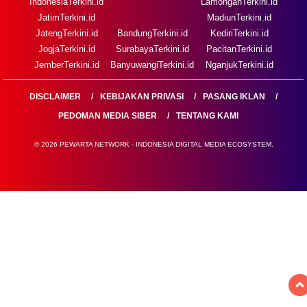
IndonesiaTerkini.id
LamonganTerkini.id
JatimTerkini.id
MadiunTerkini.id
JatengTerkini.id
BandungTerkini.id
KediriTerkini.id
JogjaTerkini.id
SurabayaTerkini.id
PacitanTerkini.id
JemberTerkini.id
BanyuwangiTerkini.id
NganjukTerkini.id
DISCLAIMER
KEBIJAKAN PRIVASI
PASANG IKLAN
PEDOMAN MEDIA SIBER
TENTANG KAMI
© 2026 PEWARTA NETWORK - INDONESIA DIGITAL MEDIA ECOSYSTEM.