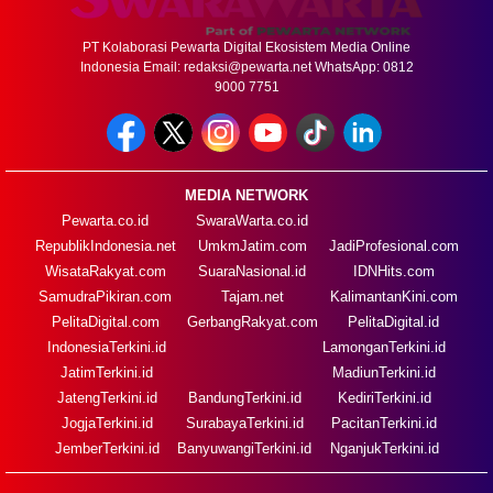
PT Kolaborasi Pewarta Digital Ekosistem Media Online
Indonesia Email:
redaksi@pewarta.net
WhatsApp: 0812
9000 7751
MEDIA NETWORK
Pewarta.co.id
SwaraWarta.co.id
RepublikIndonesia.net
UmkmJatim.com
JadiProfesional.com
WisataRakyat.com
SuaraNasional.id
IDNHits.com
SamudraPikiran.com
Tajam.net
KalimantanKini.com
PelitaDigital.com
GerbangRakyat.com
PelitaDigital.id
IndonesiaTerkini.id
LamonganTerkini.id
JatimTerkini.id
MadiunTerkini.id
JatengTerkini.id
BandungTerkini.id
KediriTerkini.id
JogjaTerkini.id
SurabayaTerkini.id
PacitanTerkini.id
JemberTerkini.id
BanyuwangiTerkini.id
NganjukTerkini.id