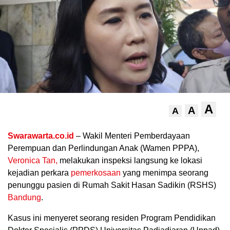
A
A
A
.
Swarawarta.co.id
– Wakil Menteri Pemberdayaan
Perempuan dan Perlindungan Anak (Wamen PPPA),
Veronica Tan,
melakukan inspeksi langsung ke lokasi
kejadian perkara
pemerkosaan
yang menimpa seorang
penunggu pasien di Rumah Sakit Hasan Sadikin (RSHS)
Bandung
.
Kasus ini menyeret seorang residen Program Pendidikan