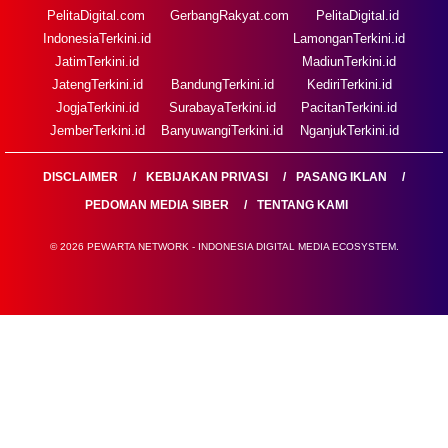
PelitaDigital.com
GerbangRakyat.com
PelitaDigital.id
IndonesiaTerkini.id
LamonganTerkini.id
JatimTerkini.id
MadiunTerkini.id
JatengTerkini.id
BandungTerkini.id
KediriTerkini.id
JogjaTerkini.id
SurabayaTerkini.id
PacitanTerkini.id
JemberTerkini.id
BanyuwangiTerkini.id
NganjukTerkini.id
DISCLAIMER
KEBIJAKAN PRIVASI
PASANG IKLAN
PEDOMAN MEDIA SIBER
TENTANG KAMI
© 2026 PEWARTA NETWORK - INDONESIA DIGITAL MEDIA ECOSYSTEM.