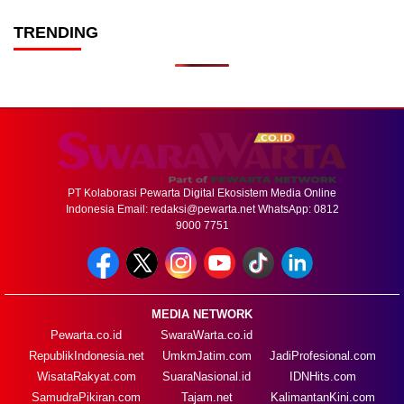
TRENDING
PT Kolaborasi Pewarta Digital Ekosistem Media Online
Indonesia Email:
redaksi@pewarta.net
WhatsApp: 0812
9000 7751
MEDIA NETWORK
Pewarta.co.id
SwaraWarta.co.id
RepublikIndonesia.net
UmkmJatim.com
JadiProfesional.com
WisataRakyat.com
SuaraNasional.id
IDNHits.com
SamudraPikiran.com
Tajam.net
KalimantanKini.com