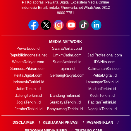
PT Kolaborasi Pewarta Digital Ekosistem Media Online
Indonesia Email:
redaksi@pewarta.net
WhatsApp: 0812
9000 7751
MEDIA NETWORK
Pewarta.co.id
SwaraWarta.co.id
RepublikIndonesia.net
UmkmJatim.com
JadiProfesional.com
WisataRakyat.com
SuaraNasional.id
IDNHits.com
SamudraPikiran.com
Tajam.net
KalimantanKini.com
PelitaDigital.com
GerbangRakyat.com
PelitaDigital.id
IndonesiaTerkini.id
LamonganTerkini.id
JatimTerkini.id
MadiunTerkini.id
JatengTerkini.id
BandungTerkini.id
KediriTerkini.id
JogjaTerkini.id
SurabayaTerkini.id
PacitanTerkini.id
JemberTerkini.id
BanyuwangiTerkini.id
NganjukTerkini.id
DISCLAIMER
KEBIJAKAN PRIVASI
PASANG IKLAN
PEDOMAN MEDIA SIBER
TENTANG KAMI