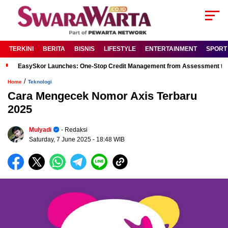
TERKINI
BERITA
BISNIS
LIFESTYLE
ENTERTAINMENT
SPORT
EasySkor Launches: One-Stop Credit Management from Assessment to R
/
Home
Teknologi
Cara Mengecek Nomor Axis Terbaru
2025
Mulyadi
- Redaksi
Saturday, 7 June 2025
- 18:48 WIB