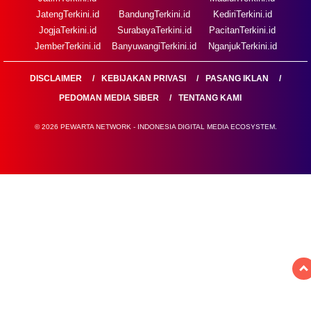
JatengTerkini.id
BandungTerkini.id
KediriTerkini.id
JogjaTerkini.id
SurabayaTerkini.id
PacitanTerkini.id
JemberTerkini.id
BanyuwangiTerkini.id
NganjukTerkini.id
DISCLAIMER
KEBIJAKAN PRIVASI
PASANG IKLAN
PEDOMAN MEDIA SIBER
TENTANG KAMI
© 2026 PEWARTA NETWORK - INDONESIA DIGITAL MEDIA ECOSYSTEM.