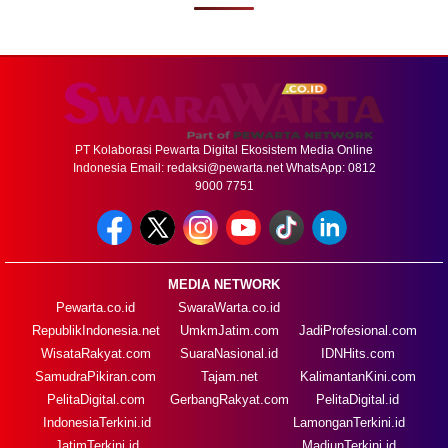
PT Kolaborasi Pewarta Digital Ekosistem Media Online
Indonesia Email:
redaksi@pewarta.net
WhatsApp: 0812
9000 7751
MEDIA NETWORK
Pewarta.co.id
SwaraWarta.co.id
RepublikIndonesia.net
UmkmJatim.com
JadiProfesional.com
WisataRakyat.com
SuaraNasional.id
IDNHits.com
SamudraPikiran.com
Tajam.net
KalimantanKini.com
PelitaDigital.com
GerbangRakyat.com
PelitaDigital.id
IndonesiaTerkini.id
LamonganTerkini.id
JatimTerkini.id
MadiunTerkini.id