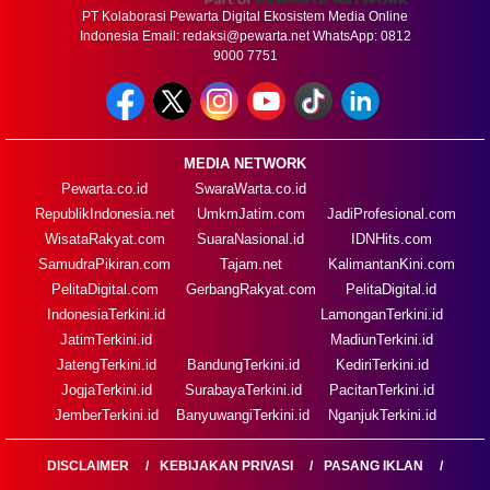
PT Kolaborasi Pewarta Digital Ekosistem Media Online
Indonesia Email:
redaksi@pewarta.net
WhatsApp: 0812
9000 7751
MEDIA NETWORK
Pewarta.co.id
SwaraWarta.co.id
RepublikIndonesia.net
UmkmJatim.com
JadiProfesional.com
WisataRakyat.com
SuaraNasional.id
IDNHits.com
SamudraPikiran.com
Tajam.net
KalimantanKini.com
PelitaDigital.com
GerbangRakyat.com
PelitaDigital.id
IndonesiaTerkini.id
LamonganTerkini.id
JatimTerkini.id
MadiunTerkini.id
JatengTerkini.id
BandungTerkini.id
KediriTerkini.id
JogjaTerkini.id
SurabayaTerkini.id
PacitanTerkini.id
JemberTerkini.id
BanyuwangiTerkini.id
NganjukTerkini.id
DISCLAIMER
KEBIJAKAN PRIVASI
PASANG IKLAN