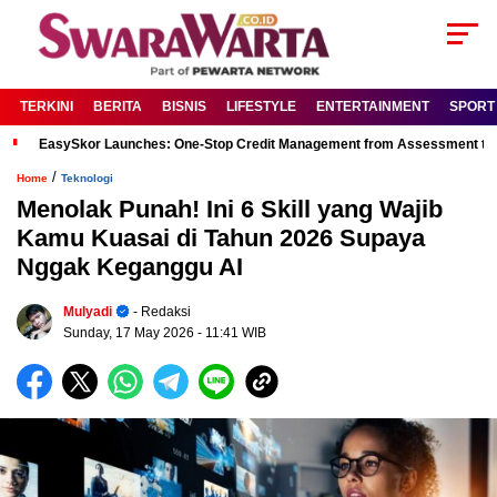
TERKINI
BERITA
BISNIS
LIFESTYLE
ENTERTAINMENT
SPORT
EasySkor Launches: One-Stop Credit Management from Assessment to R
/
Home
Teknologi
Menolak Punah! Ini 6 Skill yang Wajib
Kamu Kuasai di Tahun 2026 Supaya
Nggak Keganggu AI
Mulyadi
- Redaksi
Sunday, 17 May 2026
- 11:41 WIB