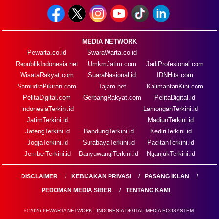
MEDIA NETWORK
Pewarta.co.id
SwaraWarta.co.id
RepublikIndonesia.net
UmkmJatim.com
JadiProfesional.com
WisataRakyat.com
SuaraNasional.id
IDNHits.com
SamudraPikiran.com
Tajam.net
KalimantanKini.com
PelitaDigital.com
GerbangRakyat.com
PelitaDigital.id
IndonesiaTerkini.id
LamonganTerkini.id
JatimTerkini.id
MadiunTerkini.id
JatengTerkini.id
BandungTerkini.id
KediriTerkini.id
JogjaTerkini.id
SurabayaTerkini.id
PacitanTerkini.id
JemberTerkini.id
BanyuwangiTerkini.id
NganjukTerkini.id
DISCLAIMER
KEBIJAKAN PRIVASI
PASANG IKLAN
PEDOMAN MEDIA SIBER
TENTANG KAMI
© 2026 PEWARTA NETWORK - INDONESIA DIGITAL MEDIA ECOSYSTEM.