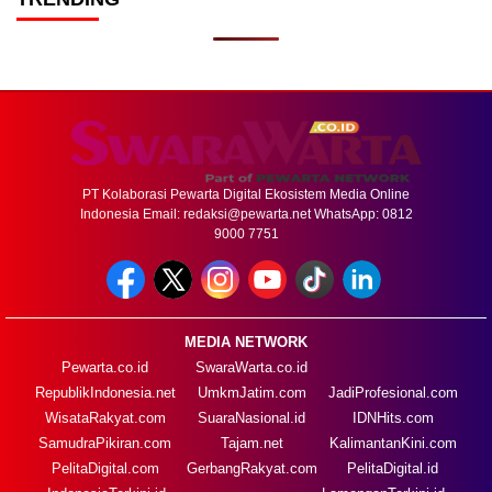
PT Kolaborasi Pewarta Digital Ekosistem Media Online
Indonesia Email:
redaksi@pewarta.net
WhatsApp: 0812
9000 7751
MEDIA NETWORK
Pewarta.co.id
SwaraWarta.co.id
RepublikIndonesia.net
UmkmJatim.com
JadiProfesional.com
WisataRakyat.com
SuaraNasional.id
IDNHits.com
SamudraPikiran.com
Tajam.net
KalimantanKini.com
PelitaDigital.com
GerbangRakyat.com
PelitaDigital.id