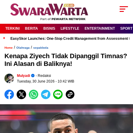
TERKINI
BERITA
BISNIS
LIFESTYLE
ENTERTAINMENT
SPORT
EasySkor Launches: One-Stop Credit Management from Assessment to R
/
/
Home
Olahraga
sepakbola
Kenapa Ziyech Tidak Dipanggil Timnas?
Ini Alasan di Baliknya!
Mulyadi
- Redaksi
Tuesday, 30 June 2026
- 10:42 WIB