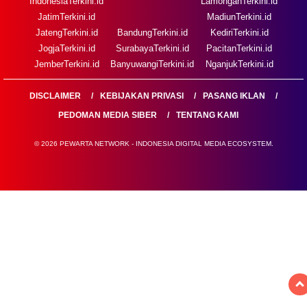
IndonesiaTerkini.id
LamonganTerkini.id
JatimTerkini.id
MadiunTerkini.id
JatengTerkini.id
BandungTerkini.id
KediriTerkini.id
JogjaTerkini.id
SurabayaTerkini.id
PacitanTerkini.id
JemberTerkini.id
BanyuwangiTerkini.id
NganjukTerkini.id
DISCLAIMER
KEBIJAKAN PRIVASI
PASANG IKLAN
PEDOMAN MEDIA SIBER
TENTANG KAMI
© 2026 PEWARTA NETWORK - INDONESIA DIGITAL MEDIA ECOSYSTEM.