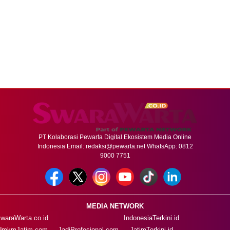
PT Kolaborasi Pewarta Digital Ekosistem Media Online
Indonesia Email:
redaksi@pewarta.net
WhatsApp: 0812
9000 7751
MEDIA NETWORK
waraWarta.co.id
IndonesiaTerkini.id
UmkmJatim.com
JadiProfesional.com
JatimTerkini.id