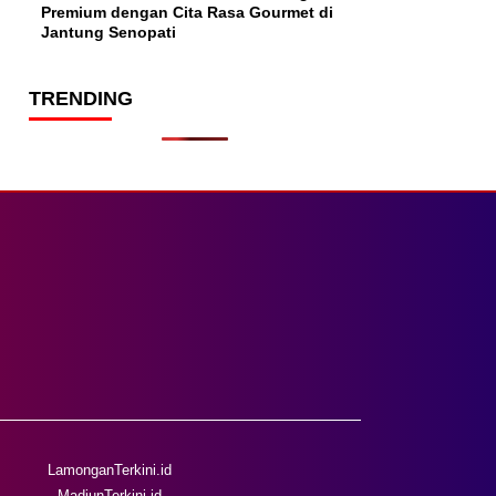
Premium dengan Cita Rasa Gourmet di
Jantung Senopati
TRENDING
LamonganTerkini.id
MadiunTerkini.id