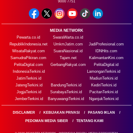
9000 7751
MEDIA NETWORK
Pewarta.co.id
SwaraWarta.co.id
RepublikIndonesia.net
UmkmJatim.com
JadiProfesional.com
WisataRakyat.com
SuaraNasional.id
IDNHits.com
SamudraPikiran.com
Tajam.net
KalimantanKini.com
PelitaDigital.com
GerbangRakyat.com
PelitaDigital.id
IndonesiaTerkini.id
LamonganTerkini.id
JatimTerkini.id
MadiunTerkini.id
JatengTerkini.id
BandungTerkini.id
KediriTerkini.id
JogjaTerkini.id
SurabayaTerkini.id
PacitanTerkini.id
JemberTerkini.id
BanyuwangiTerkini.id
NganjukTerkini.id
DISCLAIMER
KEBIJAKAN PRIVASI
PASANG IKLAN
PEDOMAN MEDIA SIBER
TENTANG KAMI