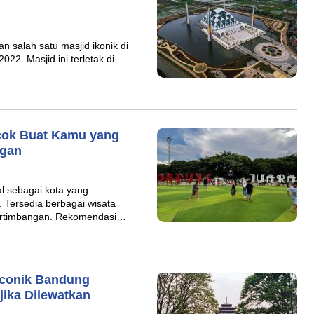
n salah satu masjid ikonik di
2. Masjid ini terletak di
cok Buat Kamu yang
ngan
l sebagai kota yang
Tersedia berbagai wisata
pertimbangan. Rekomendasi…
Iconik Bandung
ika Dilewatkan