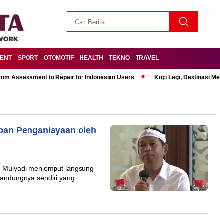
MENT
SPORT
OTOMOTIF
HEALTH
TEKNO
TRAVEL
om Assessment to Repair for Indonesian Users
Kopi Legi, Destinasi 
ban Penganiayaan oleh
i Mulyadi menjemput langsung
kandungnya sendiri yang