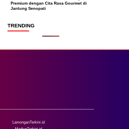
Premium dengan Cita Rasa Gourmet di
Jantung Senopati
TRENDING
LamonganTerkini.id
MadiunTerkini.id