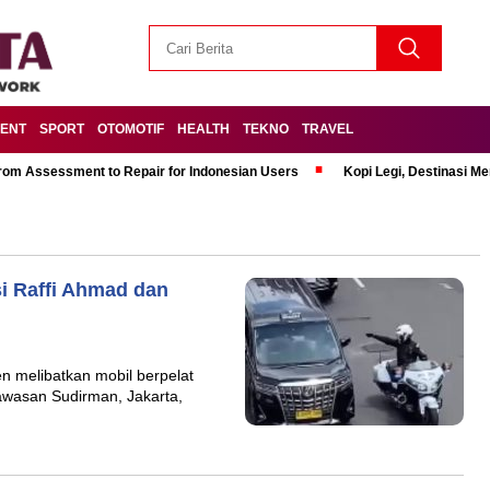
MENT
SPORT
OTOMOTIF
HEALTH
TEKNO
TRAVEL
om Assessment to Repair for Indonesian Users
Kopi Legi, Destinasi 
si Raffi Ahmad dan
n melibatkan mobil berpelat
kawasan Sudirman, Jakarta,