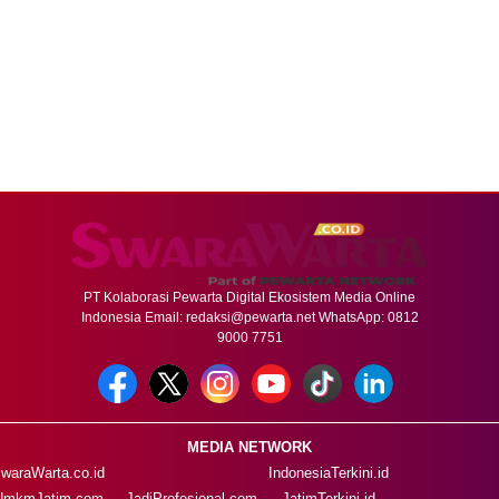
PT Kolaborasi Pewarta Digital Ekosistem Media Online
Indonesia Email:
redaksi@pewarta.net
WhatsApp: 0812
9000 7751
MEDIA NETWORK
waraWarta.co.id
IndonesiaTerkini.id
UmkmJatim.com
JadiProfesional.com
JatimTerkini.id