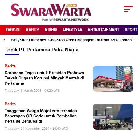
TERKINI
BERITA
BISNIS
LIFESTYLE
ENTERTAINMENT
SPORT
EasySkor Launches: One-Stop Credit Management from Assessment to R
Topik
PT Pertamina Patra Niaga
Berita
Dorongan Tegas untuk Presiden Prabowo
Terkait Dugaan Korupsi Minyak Mentah di
Pertamina
Thursday, 6 March 2025 - 09:20 WIB
Berita
Tanggapan Warga Mojokerto terhadap
Penerapan QR Code untuk Pembelian
Pertalite Bersubsidi
Thursday, 14 November 2024 - 18:40 WIB