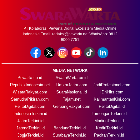
PT Kolaborasi Pewarta Digital Ekosistem Media Online
Indonesia Email:
redaksi@pewarta.net
WhatsApp: 0812
9000 7751
MEDIA NETWORK
Pewarta.co.id
SwaraWarta.co.id
RepublikIndonesia.net
UmkmJatim.com
JadiProfesional.com
WisataRakyat.com
SuaraNasional.id
IDNHits.com
SamudraPikiran.com
Tajam.net
KalimantanKini.com
PelitaDigital.com
GerbangRakyat.com
PelitaDigital.id
IndonesiaTerkini.id
LamonganTerkini.id
JatimTerkini.id
MadiunTerkini.id
JatengTerkini.id
BandungTerkini.id
KediriTerkini.id
JogjaTerkini.id
SurabayaTerkini.id
PacitanTerkini.id