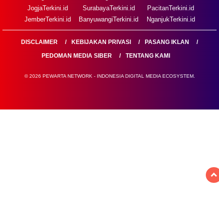
JogjaTerkini.id
SurabayaTerkini.id
PacitanTerkini.id
JemberTerkini.id
BanyuwangiTerkini.id
NganjukTerkini.id
DISCLAIMER
KEBIJAKAN PRIVASI
PASANG IKLAN
PEDOMAN MEDIA SIBER
TENTANG KAMI
© 2026 PEWARTA NETWORK - INDONESIA DIGITAL MEDIA ECOSYSTEM.