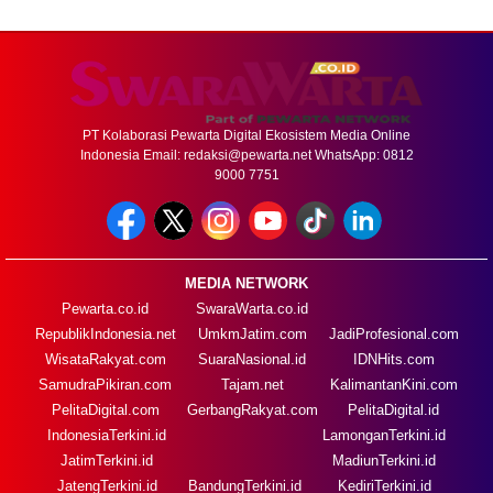
PT Kolaborasi Pewarta Digital Ekosistem Media Online
Indonesia Email:
redaksi@pewarta.net
WhatsApp: 0812
9000 7751
MEDIA NETWORK
Pewarta.co.id
SwaraWarta.co.id
RepublikIndonesia.net
UmkmJatim.com
JadiProfesional.com
WisataRakyat.com
SuaraNasional.id
IDNHits.com
SamudraPikiran.com
Tajam.net
KalimantanKini.com
PelitaDigital.com
GerbangRakyat.com
PelitaDigital.id
IndonesiaTerkini.id
LamonganTerkini.id
JatimTerkini.id
MadiunTerkini.id
JatengTerkini.id
BandungTerkini.id
KediriTerkini.id