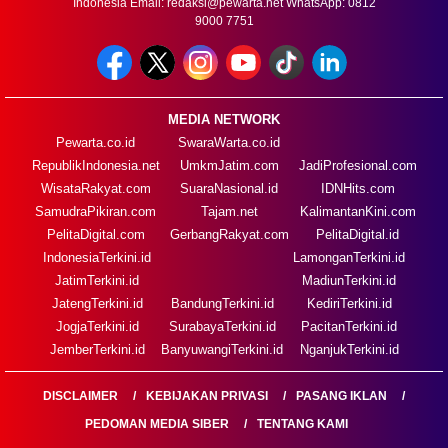
Indonesia Email:
redaksi@pewarta.net
WhatsApp: 0812
9000 7751
MEDIA NETWORK
Pewarta.co.id
SwaraWarta.co.id
RepublikIndonesia.net
UmkmJatim.com
JadiProfesional.com
WisataRakyat.com
SuaraNasional.id
IDNHits.com
SamudraPikiran.com
Tajam.net
KalimantanKini.com
PelitaDigital.com
GerbangRakyat.com
PelitaDigital.id
IndonesiaTerkini.id
LamonganTerkini.id
JatimTerkini.id
MadiunTerkini.id
JatengTerkini.id
BandungTerkini.id
KediriTerkini.id
JogjaTerkini.id
SurabayaTerkini.id
PacitanTerkini.id
JemberTerkini.id
BanyuwangiTerkini.id
NganjukTerkini.id
DISCLAIMER
KEBIJAKAN PRIVASI
PASANG IKLAN
PEDOMAN MEDIA SIBER
TENTANG KAMI