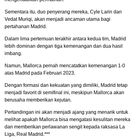
Sementara itu, duo penyerang mereka, Cyle Larin dan
Vedat Muriqi, akan menjadi ancaman utama bagi
pertahanan Madrid.
Dalam lima pertemuan terakhir antara kedua tim, Madrid
lebih dominan dengan tiga kemenangan dan dua hasil
imbang.
Namun, Mallorca pernah mencatatkan kemenangan 1-0
atas Madrid pada Februari 2023.
Dengan formasi dan kekuatan yang dimiliki, Madrid tetap
menjadi favorit di semifinal ini, meskipun Mallorca akan
berusaha memberikan kejutan.
Pertandingan ini akan menjadi ajang yang menarik untuk
melihat apakah Mallorca bisa mengatasi kesulitan mereka
dan memberikan perlawanan sengit kepada raksasa La
Liga, Real Madrid.***