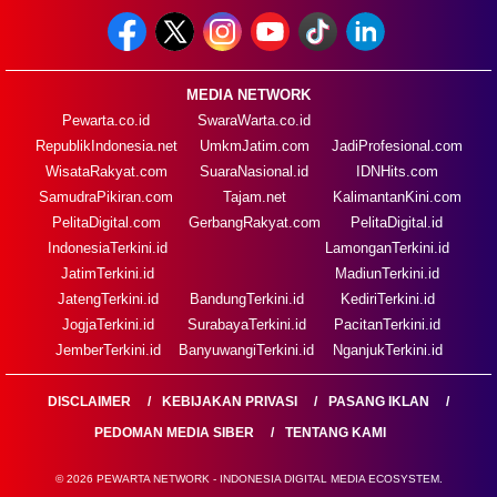
MEDIA NETWORK
Pewarta.co.id
SwaraWarta.co.id
RepublikIndonesia.net
UmkmJatim.com
JadiProfesional.com
WisataRakyat.com
SuaraNasional.id
IDNHits.com
SamudraPikiran.com
Tajam.net
KalimantanKini.com
PelitaDigital.com
GerbangRakyat.com
PelitaDigital.id
IndonesiaTerkini.id
LamonganTerkini.id
JatimTerkini.id
MadiunTerkini.id
JatengTerkini.id
BandungTerkini.id
KediriTerkini.id
JogjaTerkini.id
SurabayaTerkini.id
PacitanTerkini.id
JemberTerkini.id
BanyuwangiTerkini.id
NganjukTerkini.id
DISCLAIMER
KEBIJAKAN PRIVASI
PASANG IKLAN
PEDOMAN MEDIA SIBER
TENTANG KAMI
© 2026 PEWARTA NETWORK - INDONESIA DIGITAL MEDIA ECOSYSTEM.