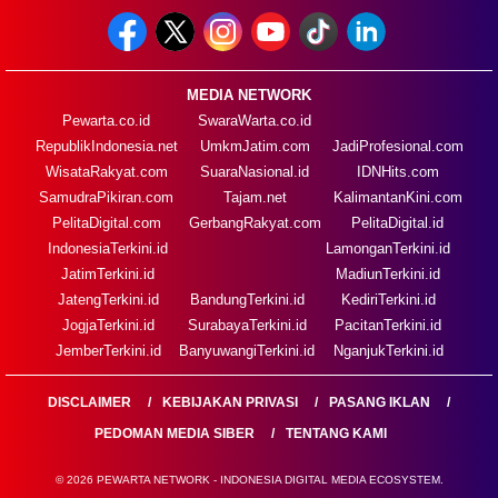
MEDIA NETWORK
Pewarta.co.id
SwaraWarta.co.id
RepublikIndonesia.net
UmkmJatim.com
JadiProfesional.com
WisataRakyat.com
SuaraNasional.id
IDNHits.com
SamudraPikiran.com
Tajam.net
KalimantanKini.com
PelitaDigital.com
GerbangRakyat.com
PelitaDigital.id
IndonesiaTerkini.id
LamonganTerkini.id
JatimTerkini.id
MadiunTerkini.id
JatengTerkini.id
BandungTerkini.id
KediriTerkini.id
JogjaTerkini.id
SurabayaTerkini.id
PacitanTerkini.id
JemberTerkini.id
BanyuwangiTerkini.id
NganjukTerkini.id
DISCLAIMER
KEBIJAKAN PRIVASI
PASANG IKLAN
PEDOMAN MEDIA SIBER
TENTANG KAMI
© 2026 PEWARTA NETWORK - INDONESIA DIGITAL MEDIA ECOSYSTEM.