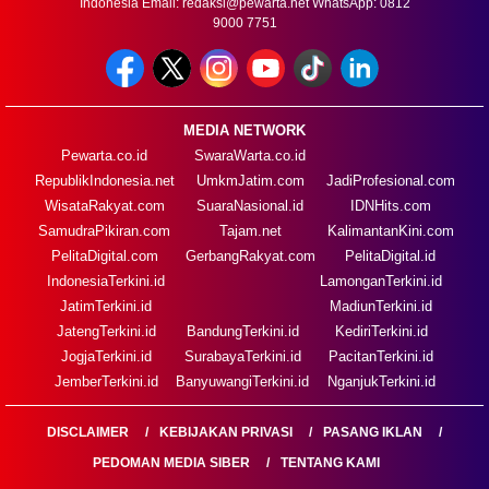
Indonesia Email:
redaksi@pewarta.net
WhatsApp: 0812
9000 7751
MEDIA NETWORK
Pewarta.co.id
SwaraWarta.co.id
RepublikIndonesia.net
UmkmJatim.com
JadiProfesional.com
WisataRakyat.com
SuaraNasional.id
IDNHits.com
SamudraPikiran.com
Tajam.net
KalimantanKini.com
PelitaDigital.com
GerbangRakyat.com
PelitaDigital.id
IndonesiaTerkini.id
LamonganTerkini.id
JatimTerkini.id
MadiunTerkini.id
JatengTerkini.id
BandungTerkini.id
KediriTerkini.id
JogjaTerkini.id
SurabayaTerkini.id
PacitanTerkini.id
JemberTerkini.id
BanyuwangiTerkini.id
NganjukTerkini.id
DISCLAIMER
KEBIJAKAN PRIVASI
PASANG IKLAN
PEDOMAN MEDIA SIBER
TENTANG KAMI