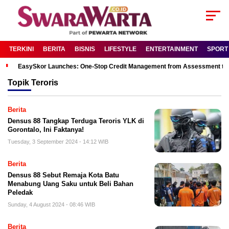
TERKINI
BERITA
BISNIS
LIFESTYLE
ENTERTAINMENT
SPORT
EasySkor Launches: One-Stop Credit Management from Assessment to R
Topik
Teroris
Berita
Densus 88 Tangkap Terduga Teroris YLK di
Gorontalo, Ini Faktanya!
Tuesday, 3 September 2024 - 14:12 WIB
Berita
Densus 88 Sebut Remaja Kota Batu
Menabung Uang Saku untuk Beli Bahan
Peledak
Sunday, 4 August 2024 - 08:46 WIB
Berita