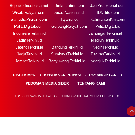
RepublikIndonesia.net
UmkmJatim.com
JadiProfesional.com
WisataRakyat.com
SuaraNasional.id
IDNHits.com
SamudraPikiran.com
Tajam.net
KalimantanKini.com
PelitaDigital.com
GerbangRakyat.com
PelitaDigital.id
IndonesiaTerkini.id
LamonganTerkini.id
JatimTerkini.id
MadiunTerkini.id
JatengTerkini.id
BandungTerkini.id
KediriTerkini.id
JogjaTerkini.id
SurabayaTerkini.id
PacitanTerkini.id
JemberTerkini.id
BanyuwangiTerkini.id
NganjukTerkini.id
DISCLAIMER
KEBIJAKAN PRIVASI
PASANG IKLAN
PEDOMAN MEDIA SIBER
TENTANG KAMI
© 2026 PEWARTA NETWORK - INDONESIA DIGITAL MEDIA ECOSYSTEM.