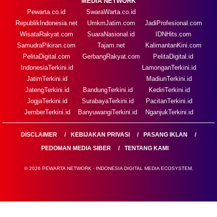
MEDIA NETWORK
Pewarta.co.id
SwaraWarta.co.id
RepublikIndonesia.net
UmkmJatim.com
JadiProfesional.com
WisataRakyat.com
SuaraNasional.id
IDNHits.com
SamudraPikiran.com
Tajam.net
KalimantanKini.com
PelitaDigital.com
GerbangRakyat.com
PelitaDigital.id
IndonesiaTerkini.id
LamonganTerkini.id
JatimTerkini.id
MadiunTerkini.id
JatengTerkini.id
BandungTerkini.id
KediriTerkini.id
JogjaTerkini.id
SurabayaTerkini.id
PacitanTerkini.id
JemberTerkini.id
BanyuwangiTerkini.id
NganjukTerkini.id
DISCLAIMER
KEBIJAKAN PRIVASI
PASANG IKLAN
PEDOMAN MEDIA SIBER
TENTANG KAMI
© 2026 PEWARTA NETWORK - INDONESIA DIGITAL MEDIA ECOSYSTEM.