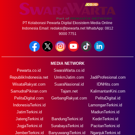
PT Kolaborasi Pewarta Digital Ekosistem Media Online
Indonesia Email:
redaksi@pewarta.net
WhatsApp: 0812
9000 7751
MEDIA NETWORK
Pewarta.co.id
SwaraWarta.co.id
RepublikIndonesia.net
UmkmJatim.com
JadiProfesional.com
WisataRakyat.com
SuaraNasional.id
IDNHits.com
SamudraPikiran.com
Tajam.net
KalimantanKini.com
PelitaDigital.com
GerbangRakyat.com
PelitaDigital.id
IndonesiaTerkini.id
LamonganTerkini.id
JatimTerkini.id
MadiunTerkini.id
JatengTerkini.id
BandungTerkini.id
KediriTerkini.id
JogjaTerkini.id
SurabayaTerkini.id
PacitanTerkini.id
JemberTerkini.id
BanyuwangiTerkini.id
NganjukTerkini.id