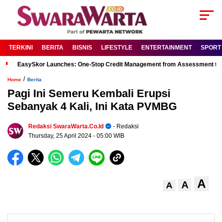
TERKINI
BERITA
BISNIS
LIFESTYLE
ENTERTAINMENT
SPORT
EasySkor Launches: One-Stop Credit Management from Assessment to R
/
Home
Berita
Pagi Ini Semeru Kembali Erupsi
Sebanyak 4 Kali, Ini Kata PVMBG
Redaksi SwaraWarta.co.id
- Redaksi
Thursday, 25 April 2024
- 05:00 WIB
A
A
A