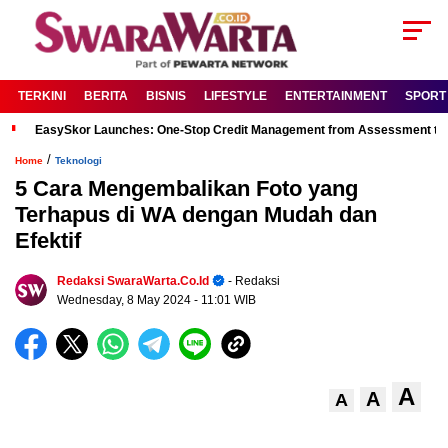
TERKINI
BERITA
BISNIS
LIFESTYLE
ENTERTAINMENT
SPORT
EasySkor Launches: One-Stop Credit Management from Assessment to R
/
Home
Teknologi
5 Cara Mengembalikan Foto yang
Terhapus di WA dengan Mudah dan
Efektif
Redaksi SwaraWarta.co.id
- Redaksi
Wednesday, 8 May 2024
- 11:01 WIB
A
A
A