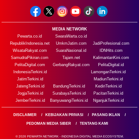
MEDIA NETWORK
Pewarta.co.id
SwaraWarta.co.id
RepublikIndonesia.net
UmkmJatim.com
JadiProfesional.com
WisataRakyat.com
SuaraNasional.id
IDNHits.com
SamudraPikiran.com
Tajam.net
KalimantanKini.com
PelitaDigital.com
GerbangRakyat.com
PelitaDigital.id
IndonesiaTerkini.id
LamonganTerkini.id
JatimTerkini.id
MadiunTerkini.id
JatengTerkini.id
BandungTerkini.id
KediriTerkini.id
JogjaTerkini.id
SurabayaTerkini.id
PacitanTerkini.id
JemberTerkini.id
BanyuwangiTerkini.id
NganjukTerkini.id
DISCLAIMER
KEBIJAKAN PRIVASI
PASANG IKLAN
PEDOMAN MEDIA SIBER
TENTANG KAMI
© 2026 PEWARTA NETWORK - INDONESIA DIGITAL MEDIA ECOSYSTEM.