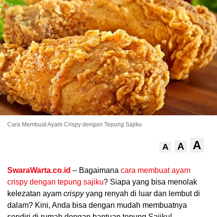
.
Cara Membuat Ayam Crispy dengan Tepung Sajiku
A
A
A
SwaraWarta.co.id
– Bagaimana
cara membuat ayam
crispy dengan tepung sajiku
? Siapa yang bisa menolak
kelezatan ayam
crispy
yang renyah di luar dan lembut di
dalam? Kini, Anda bisa dengan mudah membuatnya
sendiri di rumah dengan bantuan tepung Sajiku!