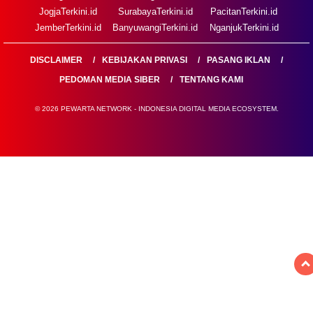
JogjaTerkini.id
SurabayaTerkini.id
PacitanTerkini.id
JemberTerkini.id
BanyuwangiTerkini.id
NganjukTerkini.id
DISCLAIMER
KEBIJAKAN PRIVASI
PASANG IKLAN
PEDOMAN MEDIA SIBER
TENTANG KAMI
© 2026 PEWARTA NETWORK - INDONESIA DIGITAL MEDIA ECOSYSTEM.