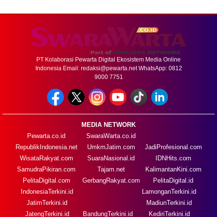
PT Kolaborasi Pewarta Digital Ekosistem Media Online
Indonesia Email:
redaksi@pewarta.net
WhatsApp: 0812
9000 7751
MEDIA NETWORK
Pewarta.co.id
SwaraWarta.co.id
RepublikIndonesia.net
UmkmJatim.com
JadiProfesional.com
WisataRakyat.com
SuaraNasional.id
IDNHits.com
SamudraPikiran.com
Tajam.net
KalimantanKini.com
PelitaDigital.com
GerbangRakyat.com
PelitaDigital.id
IndonesiaTerkini.id
LamonganTerkini.id
JatimTerkini.id
MadiunTerkini.id
JatengTerkini.id
BandungTerkini.id
KediriTerkini.id