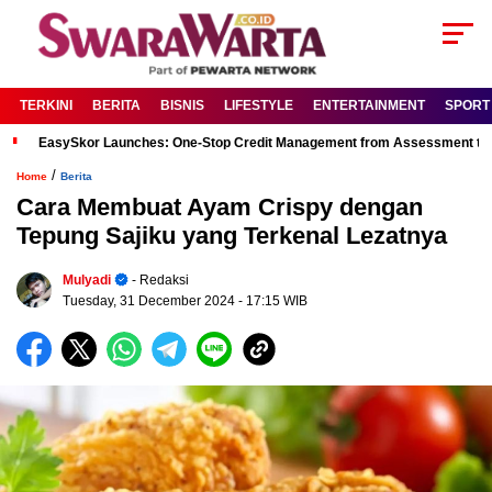
TERKINI
BERITA
BISNIS
LIFESTYLE
ENTERTAINMENT
SPORT
EasySkor Launches: One-Stop Credit Management from Assessment to R
/
Home
Berita
Cara Membuat Ayam Crispy dengan
Tepung Sajiku yang Terkenal Lezatnya
Mulyadi
- Redaksi
Tuesday, 31 December 2024
- 17:15 WIB