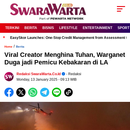
TERKINI
BERITA
BISNIS
LIFESTYLE
ENTERTAINMENT
SPORT
EasySkor Launches: One-Stop Credit Management from Assessment to R
/
Home
Berita
Viral Creator Menghina Tuhan, Warganet
Duga jadi Pemicu Kebakaran di LA
Redaksi SwaraWarta.co.id
- Redaksi
Monday, 13 January 2025
- 09:13 WIB