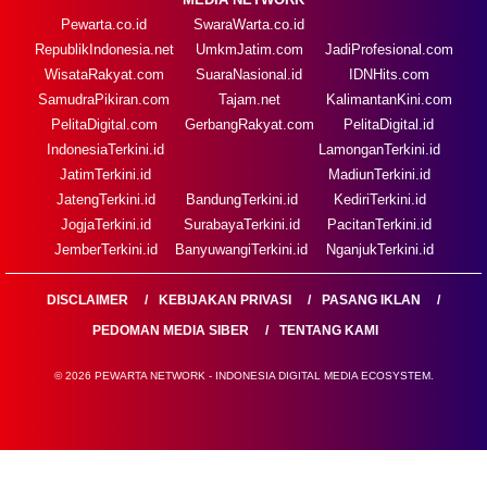
Pewarta.co.id
SwaraWarta.co.id
RepublikIndonesia.net
UmkmJatim.com
JadiProfesional.com
WisataRakyat.com
SuaraNasional.id
IDNHits.com
SamudraPikiran.com
Tajam.net
KalimantanKini.com
PelitaDigital.com
GerbangRakyat.com
PelitaDigital.id
IndonesiaTerkini.id
LamonganTerkini.id
JatimTerkini.id
MadiunTerkini.id
JatengTerkini.id
BandungTerkini.id
KediriTerkini.id
JogjaTerkini.id
SurabayaTerkini.id
PacitanTerkini.id
JemberTerkini.id
BanyuwangiTerkini.id
NganjukTerkini.id
DISCLAIMER
KEBIJAKAN PRIVASI
PASANG IKLAN
PEDOMAN MEDIA SIBER
TENTANG KAMI
© 2026 PEWARTA NETWORK - INDONESIA DIGITAL MEDIA ECOSYSTEM.