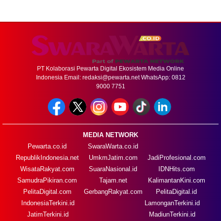
PT Kolaborasi Pewarta Digital Ekosistem Media Online
Indonesia Email:
redaksi@pewarta.net
WhatsApp: 0812
9000 7751
MEDIA NETWORK
Pewarta.co.id
SwaraWarta.co.id
RepublikIndonesia.net
UmkmJatim.com
JadiProfesional.com
WisataRakyat.com
SuaraNasional.id
IDNHits.com
SamudraPikiran.com
Tajam.net
KalimantanKini.com
PelitaDigital.com
GerbangRakyat.com
PelitaDigital.id
IndonesiaTerkini.id
LamonganTerkini.id
JatimTerkini.id
MadiunTerkini.id