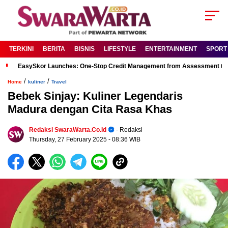
TERKINI
BERITA
BISNIS
LIFESTYLE
ENTERTAINMENT
SPORT
EasySkor Launches: One-Stop Credit Management from Assessment to R
/
/
Home
kuliner
Travel
Bebek Sinjay: Kuliner Legendaris
Madura dengan Cita Rasa Khas
Redaksi SwaraWarta.co.id
- Redaksi
Thursday, 27 February 2025
- 08:36 WIB