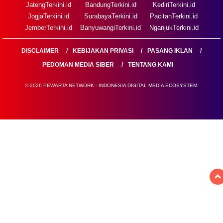
JatengTerkini.id
BandungTerkini.id
KediriTerkini.id
JogjaTerkini.id
SurabayaTerkini.id
PacitanTerkini.id
JemberTerkini.id
BanyuwangiTerkini.id
NganjukTerkini.id
DISCLAIMER
KEBIJAKAN PRIVASI
PASANG IKLAN
PEDOMAN MEDIA SIBER
TENTANG KAMI
© 2026 PEWARTA NETWORK - INDONESIA DIGITAL MEDIA ECOSYSTEM.