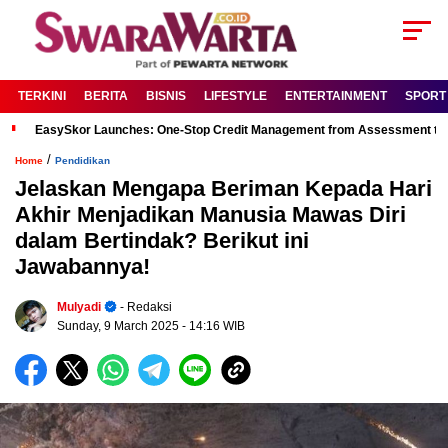
TERKINI
BERITA
BISNIS
LIFESTYLE
ENTERTAINMENT
SPORT
EasySkor Launches: One-Stop Credit Management from Assessment to R
/
Home
Pendidikan
Jelaskan Mengapa Beriman Kepada Hari
Akhir Menjadikan Manusia Mawas Diri
dalam Bertindak? Berikut ini
Jawabannya!
Mulyadi
- Redaksi
Sunday, 9 March 2025
- 14:16 WIB