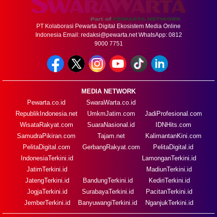
PT Kolaborasi Pewarta Digital Ekosistem Media Online
Indonesia Email:
redaksi@pewarta.net
WhatsApp: 0812
9000 7751
MEDIA NETWORK
Pewarta.co.id
SwaraWarta.co.id
RepublikIndonesia.net
UmkmJatim.com
JadiProfesional.com
WisataRakyat.com
SuaraNasional.id
IDNHits.com
SamudraPikiran.com
Tajam.net
KalimantanKini.com
PelitaDigital.com
GerbangRakyat.com
PelitaDigital.id
IndonesiaTerkini.id
LamonganTerkini.id
JatimTerkini.id
MadiunTerkini.id
JatengTerkini.id
BandungTerkini.id
KediriTerkini.id
JogjaTerkini.id
SurabayaTerkini.id
PacitanTerkini.id
JemberTerkini.id
BanyuwangiTerkini.id
NganjukTerkini.id