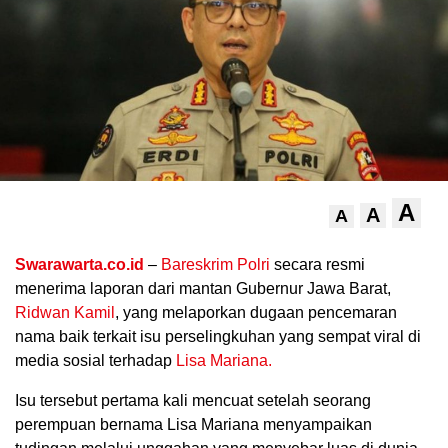
A
A
A
.
Swarawarta.co.id
–
Bareskrim Polri
secara resmi
menerima laporan dari mantan Gubernur Jawa Barat,
Ridwan Kamil
, yang melaporkan dugaan pencemaran
nama baik terkait isu perselingkuhan yang sempat viral di
media sosial terhadap
Lisa Mariana.
Isu tersebut pertama kali mencuat setelah seorang
perempuan bernama Lisa Mariana menyampaikan