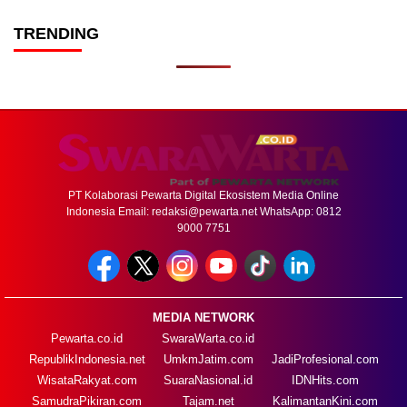
TRENDING
PT Kolaborasi Pewarta Digital Ekosistem Media Online
Indonesia Email:
redaksi@pewarta.net
WhatsApp: 0812
9000 7751
MEDIA NETWORK
Pewarta.co.id
SwaraWarta.co.id
RepublikIndonesia.net
UmkmJatim.com
JadiProfesional.com
WisataRakyat.com
SuaraNasional.id
IDNHits.com
SamudraPikiran.com
Tajam.net
KalimantanKini.com