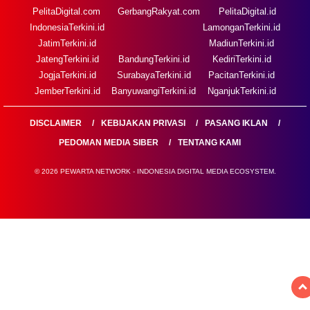
PelitaDigital.com
GerbangRakyat.com
PelitaDigital.id
IndonesiaTerkini.id
LamonganTerkini.id
JatimTerkini.id
MadiunTerkini.id
JatengTerkini.id
BandungTerkini.id
KediriTerkini.id
JogjaTerkini.id
SurabayaTerkini.id
PacitanTerkini.id
JemberTerkini.id
BanyuwangiTerkini.id
NganjukTerkini.id
DISCLAIMER
KEBIJAKAN PRIVASI
PASANG IKLAN
PEDOMAN MEDIA SIBER
TENTANG KAMI
© 2026 PEWARTA NETWORK - INDONESIA DIGITAL MEDIA ECOSYSTEM.