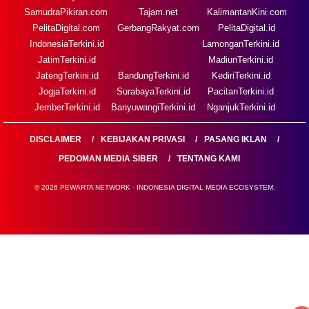
SamudraPikiran.com
Tajam.net
KalimantanKini.com
PelitaDigital.com
GerbangRakyat.com
PelitaDigital.id
IndonesiaTerkini.id
LamonganTerkini.id
JatimTerkini.id
MadiunTerkini.id
JatengTerkini.id
BandungTerkini.id
KediriTerkini.id
JogjaTerkini.id
SurabayaTerkini.id
PacitanTerkini.id
JemberTerkini.id
BanyuwangiTerkini.id
NganjukTerkini.id
DISCLAIMER
KEBIJAKAN PRIVASI
PASANG IKLAN
PEDOMAN MEDIA SIBER
TENTANG KAMI
© 2026 PEWARTA NETWORK - INDONESIA DIGITAL MEDIA ECOSYSTEM.