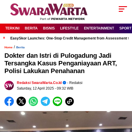
TERKINI
BERITA
BISNIS
LIFESTYLE
ENTERTAINMENT
SPORT
EasySkor Launches: One-Stop Credit Management from Assessment to R
/
Home
Berita
Dokter dan Istri di Pulogadung Jadi
Tersangka Kasus Penganiayaan ART,
Polisi Lakukan Penahanan
Redaksi SwaraWarta.co.id
- Redaksi
Saturday, 12 April 2025
- 09:32 WIB