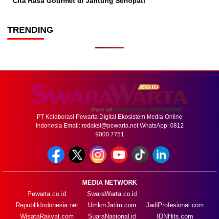
Cita Rasa Gourmet di Jantung Senopati
TRENDING
PT Kolaborasi Pewarta Digital Ekosistem Media Online
Indonesia Email:
redaksi@pewarta.net
WhatsApp: 0812
9000 7751
MEDIA NETWORK
Pewarta.co.id
SwaraWarta.co.id
RepublikIndonesia.net
UmkmJatim.com
JadiProfesional.com
WisataRakyat.com
SuaraNasional.id
IDNHits.com