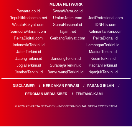
MEDIA NETWORK
Pewarta.co.id
SwaraWarta.co.id
RepublikIndonesia.net
UmkmJatim.com
JadiProfesional.com
WisataRakyat.com
SuaraNasional.id
IDNHits.com
SamudraPikiran.com
Tajam.net
KalimantanKini.com
PelitaDigital.com
GerbangRakyat.com
PelitaDigital.id
IndonesiaTerkini.id
LamonganTerkini.id
JatimTerkini.id
MadiunTerkini.id
JatengTerkini.id
BandungTerkini.id
KediriTerkini.id
JogjaTerkini.id
SurabayaTerkini.id
PacitanTerkini.id
JemberTerkini.id
BanyuwangiTerkini.id
NganjukTerkini.id
DISCLAIMER
KEBIJAKAN PRIVASI
PASANG IKLAN
PEDOMAN MEDIA SIBER
TENTANG KAMI
© 2026 PEWARTA NETWORK - INDONESIA DIGITAL MEDIA ECOSYSTEM.