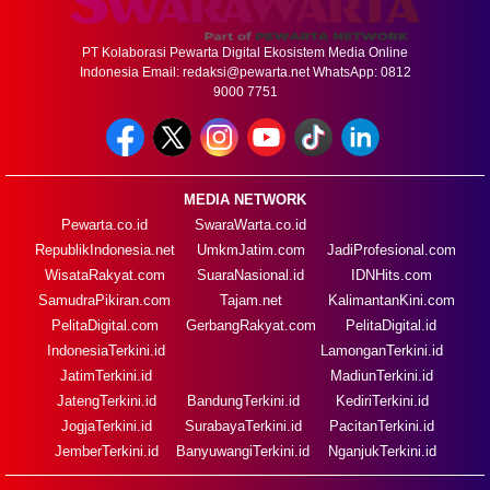
PT Kolaborasi Pewarta Digital Ekosistem Media Online
Indonesia Email:
redaksi@pewarta.net
WhatsApp: 0812
9000 7751
MEDIA NETWORK
Pewarta.co.id
SwaraWarta.co.id
RepublikIndonesia.net
UmkmJatim.com
JadiProfesional.com
WisataRakyat.com
SuaraNasional.id
IDNHits.com
SamudraPikiran.com
Tajam.net
KalimantanKini.com
PelitaDigital.com
GerbangRakyat.com
PelitaDigital.id
IndonesiaTerkini.id
LamonganTerkini.id
JatimTerkini.id
MadiunTerkini.id
JatengTerkini.id
BandungTerkini.id
KediriTerkini.id
JogjaTerkini.id
SurabayaTerkini.id
PacitanTerkini.id
JemberTerkini.id
BanyuwangiTerkini.id
NganjukTerkini.id