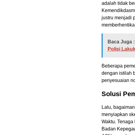
adalah tidak b
Kemendikdasme
justru menjadi
memberhentika
Baca Juga :
Polisi Laku
Beberapa pemer
dengan istilah 
penyesuaian no
Solusi Pe
Lalu, bagaiman
menyiapkan sk
Waktu. Tenaga 
Badan Kepegawa