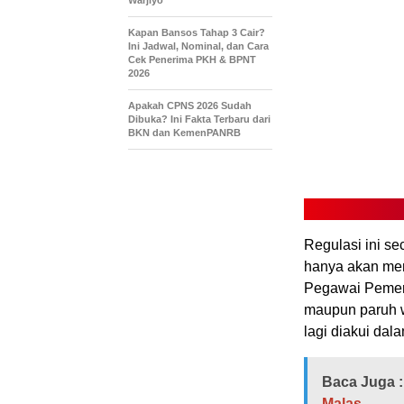
Warjiyo
Kapan Bansos Tahap 3 Cair?
Ini Jadwal, Nominal, dan Cara
Cek Penerima PKH & BPNT
2026
Apakah CPNS 2026 Sudah
Dibuka? Ini Fakta Terbaru dari
BKN dan KemenPANRB
Regulasi ini s
hanya akan men
Pegawai Pemeri
maupun paruh wa
lagi diakui dal
Baca Juga :
Malas