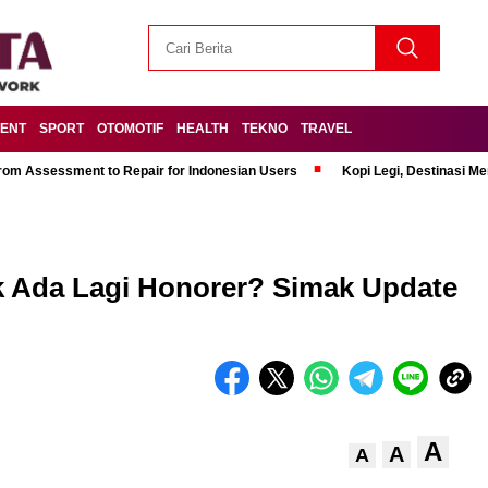
MENT
SPORT
OTOMOTIF
HEALTH
TEKNO
TRAVEL
om Assessment to Repair for Indonesian Users
Kopi Legi, Destinasi 
k Ada Lagi Honorer? Simak Update
A
A
A