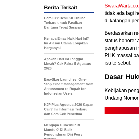
SwaraWarta.co.
Berita Terkait
tidak ada lagi
Cara Cek Desil KK Online
di kalangan pe
Terbaru untuk Pastikan
Bantuan Tepat Sasaran
Berdasarkan re
Kenapa Emas Naik Hari Ini?
status honorer
Ini Alasan Utama Lonjakan
penghapusan ini
Harganya!
PHK massal pada
Apakah Hari Ini Tanggal
isu tersebut.
Merah? Cek Fakta 5 Agustus
2026
.
Dasar Huk
EasySkor Launches: One-
Stop Credit Management from
Assessment to Repair for
Kebijakan peng
Indonesian Users
Undang Nomor 2
KJP Plus Agustus 2026 Kapan
Cair? Ini Informasi Terbaru
dan Cara Cek Penerima
Mengapa Gubernur BI
Mundur? Di Balik
Pengunduran Diri Perry