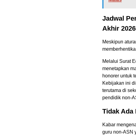
Jadwal Pe
Akhir 2026
Meskipun aturan
memberhentikan
Melalui Surat 
menetapkan mas
honorer untuk 
Kebijakan ini d
terutama di se
pendidik non-
Tidak Ada
Kabar mengena
guru non-ASN y