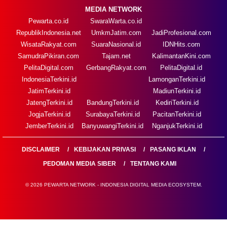
MEDIA NETWORK
Pewarta.co.id
SwaraWarta.co.id
RepublikIndonesia.net
UmkmJatim.com
JadiProfesional.com
WisataRakyat.com
SuaraNasional.id
IDNHits.com
SamudraPikiran.com
Tajam.net
KalimantanKini.com
PelitaDigital.com
GerbangRakyat.com
PelitaDigital.id
IndonesiaTerkini.id
LamonganTerkini.id
JatimTerkini.id
MadiunTerkini.id
JatengTerkini.id
BandungTerkini.id
KediriTerkini.id
JogjaTerkini.id
SurabayaTerkini.id
PacitanTerkini.id
JemberTerkini.id
BanyuwangiTerkini.id
NganjukTerkini.id
DISCLAIMER
KEBIJAKAN PRIVASI
PASANG IKLAN
PEDOMAN MEDIA SIBER
TENTANG KAMI
© 2026 PEWARTA NETWORK - INDONESIA DIGITAL MEDIA ECOSYSTEM.