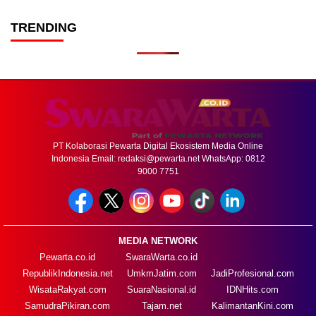
TRENDING
PT Kolaborasi Pewarta Digital Ekosistem Media Online
Indonesia Email:
redaksi@pewarta.net
WhatsApp: 0812
9000 7751
MEDIA NETWORK
Pewarta.co.id
SwaraWarta.co.id
RepublikIndonesia.net
UmkmJatim.com
JadiProfesional.com
WisataRakyat.com
SuaraNasional.id
IDNHits.com
SamudraPikiran.com
Tajam.net
KalimantanKini.com