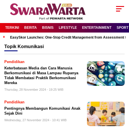
TERKINI
BERITA
BISNIS
LIFESTYLE
ENTERTAINMENT
SPORT
EasySkor Launches: One-Stop Credit Management from Assessment to R
Topik
Komunikasi
Pendidikan
Keterbatasan Media dan Cara Manusia
Berkomunikasi di Masa Lampau Rupanya
Tidak Membatasi Praktik Berkomunikasi
Mereka
Thursday, 28 November 2024 - 19:25 WIB
Pendidikan
Pentingnya Membangun Komunikasi Anak
Sejak Dini
Wednesday, 27 November 2024 - 10:41 WIB