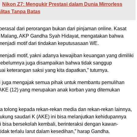
Nikon Z7: Mengukir Prestasi dalam Dunia Mirrorless
itas Tanpa Batas
berasal dari perorangan bukan dari pinjaman online. Kasat
s Malang, AKP Gandha Syah Hidayat, mengatakan bahwa
menjadi motif dari tindakan keputusasaan WE.
menjadi motif, yakni adanya kewajiban keuangan yang dimiliki
Sebelumnya juga disampaikan bahwa tidak sanggup
i keterangan saksi yang kita dapatkan,” tuturnya.
lisi juga mengajak semua pihak untuk membantu pemulihan
i AKE (12) yang merupakan anak korban yang ditemukan
ta tolong kepada rekan-rekan media dan rekan-rekan lainnya,
ukung saudari K (AKE) ini bisa melanjutkan kehidupannya
i bisa bersekolah kembali, berinteraksi dengan kawan-
dak terlalu larut dalam kesedihan,” harap Gandha.