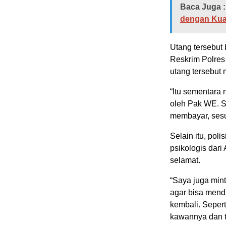
Baca Juga :
dengan Kual
Utang tersebut 
Reskrim Polre
utang tersebut 
“Itu sementara 
oleh Pak WE. 
membayar, sesua
Selain itu, po
psikologis dar
selamat.
“Saya juga min
agar bisa mend
kembali. Sepert
kawannya dan ti