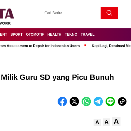
MENT
SPORT
OTOMOTIF
HEALTH
TEKNO
TRAVEL
om Assessment to Repair for Indonesian Users
Kopi Legi, Destinasi 
 Milik Guru SD yang Picu Bunuh
A
A
A