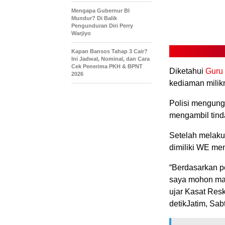
Mengapa Gubernur BI
Mundur? Di Balik
Pengunduran Diri Perry
Warjiyo
Kapan Bansos Tahap 3 Cair?
Ini Jadwal, Nominal, dan Cara
Cek Penerima PKH & BPNT
Diketahui
Guru
2026
kediaman milik
Polisi mengung
mengambil tind
Setelah melaku
dimiliki WE me
“Berdasarkan pe
saya mohon maa
ujar Kasat Res
detikJatim, Sab