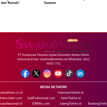
 dari Rumah!
Sasaran
PT Kolaborasi Pewarta Digital Ekosistem Media Online
Indonesia Email:
redaksi@pewarta.net
WhatsApp: 0812
9000 7751
MEDIA NETWORK
waraWarta.co.id
IndonesiaTerkini.id
UmkmJatim.com
JadiProfesional.com
JatimTerkini.id
SuaraNasional.id
IDNHits.com
JatengTerkini.id
BandungTerkin