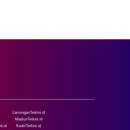
LamonganTerkini.id
MadiunTerkini.id
i.id
KediriTerkini.id