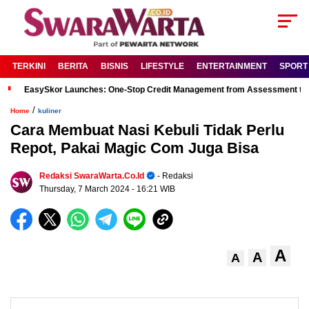
TERKINI
BERITA
BISNIS
LIFESTYLE
ENTERTAINMENT
SPORT
EasySkor Launches: One-Stop Credit Management from Assessment to R
/
Home
kuliner
Cara Membuat Nasi Kebuli Tidak Perlu
Repot, Pakai Magic Com Juga Bisa
Redaksi SwaraWarta.co.id
- Redaksi
Thursday, 7 March 2024
- 16:21 WIB
A
A
A