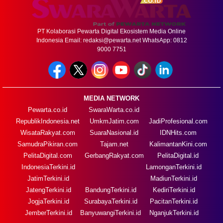
PT Kolaborasi Pewarta Digital Ekosistem Media Online
Indonesia Email:
redaksi@pewarta.net
WhatsApp: 0812
9000 7751
MEDIA NETWORK
Pewarta.co.id
SwaraWarta.co.id
RepublikIndonesia.net
UmkmJatim.com
JadiProfesional.com
WisataRakyat.com
SuaraNasional.id
IDNHits.com
SamudraPikiran.com
Tajam.net
KalimantanKini.com
PelitaDigital.com
GerbangRakyat.com
PelitaDigital.id
IndonesiaTerkini.id
LamonganTerkini.id
JatimTerkini.id
MadiunTerkini.id
JatengTerkini.id
BandungTerkini.id
KediriTerkini.id
JogjaTerkini.id
SurabayaTerkini.id
PacitanTerkini.id
JemberTerkini.id
BanyuwangiTerkini.id
NganjukTerkini.id