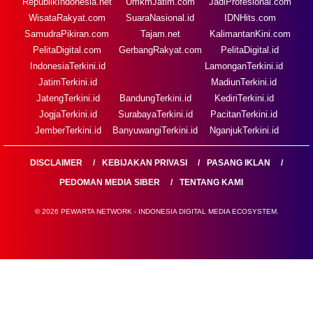
RepublikIndonesia.net
UmkmJatim.com
JadiProfesional.com
WisataRakyat.com
SuaraNasional.id
IDNHits.com
SamudraPikiran.com
Tajam.net
KalimantanKini.com
PelitaDigital.com
GerbangRakyat.com
PelitaDigital.id
IndonesiaTerkini.id
LamonganTerkini.id
JatimTerkini.id
MadiunTerkini.id
JatengTerkini.id
BandungTerkini.id
KediriTerkini.id
JogjaTerkini.id
SurabayaTerkini.id
PacitanTerkini.id
JemberTerkini.id
BanyuwangiTerkini.id
NganjukTerkini.id
DISCLAIMER
KEBIJAKAN PRIVASI
PASANG IKLAN
PEDOMAN MEDIA SIBER
TENTANG KAMI
© 2026 PEWARTA NETWORK - INDONESIA DIGITAL MEDIA ECOSYSTEM.