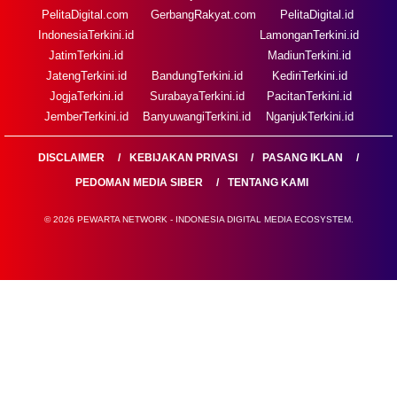
PelitaDigital.com
GerbangRakyat.com
PelitaDigital.id
IndonesiaTerkini.id
LamonganTerkini.id
JatimTerkini.id
MadiunTerkini.id
JatengTerkini.id
BandungTerkini.id
KediriTerkini.id
JogjaTerkini.id
SurabayaTerkini.id
PacitanTerkini.id
JemberTerkini.id
BanyuwangiTerkini.id
NganjukTerkini.id
DISCLAIMER
KEBIJAKAN PRIVASI
PASANG IKLAN
PEDOMAN MEDIA SIBER
TENTANG KAMI
© 2026 PEWARTA NETWORK - INDONESIA DIGITAL MEDIA ECOSYSTEM.