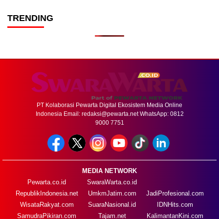
TRENDING
PT Kolaborasi Pewarta Digital Ekosistem Media Online
Indonesia Email:
redaksi@pewarta.net
WhatsApp: 0812
9000 7751
MEDIA NETWORK
Pewarta.co.id
SwaraWarta.co.id
RepublikIndonesia.net
UmkmJatim.com
JadiProfesional.com
WisataRakyat.com
SuaraNasional.id
IDNHits.com
SamudraPikiran.com
Tajam.net
KalimantanKini.com