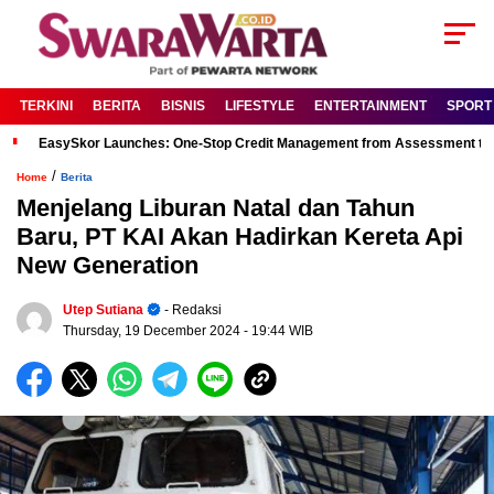
TERKINI
BERITA
BISNIS
LIFESTYLE
ENTERTAINMENT
SPORT
EasySkor Launches: One-Stop Credit Management from Assessment to R
/
Home
Berita
Menjelang Liburan Natal dan Tahun
Baru, PT KAI Akan Hadirkan Kereta Api
New Generation
Utep Sutiana
- Redaksi
Thursday, 19 December 2024
- 19:44 WIB