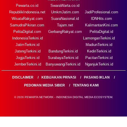
Pewarta.co.id
SwaraWarta.co.id
RepublikIndonesia.net
UmkmJatim.com
JadiProfesional.com
WisataRakyat.com
SuaraNasional.id
IDNHits.com
SamudraPikiran.com
Tajam.net
KalimantanKini.com
PelitaDigital.com
GerbangRakyat.com
PelitaDigital.id
IndonesiaTerkini.id
LamonganTerkini.id
JatimTerkini.id
MadiunTerkini.id
JatengTerkini.id
BandungTerkini.id
KediriTerkini.id
JogjaTerkini.id
SurabayaTerkini.id
PacitanTerkini.id
JemberTerkini.id
BanyuwangiTerkini.id
NganjukTerkini.id
DISCLAIMER
KEBIJAKAN PRIVASI
PASANG IKLAN
PEDOMAN MEDIA SIBER
TENTANG KAMI
© 2026 PEWARTA NETWORK - INDONESIA DIGITAL MEDIA ECOSYSTEM.