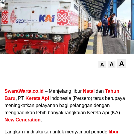
A
A
A
.
SwaraWarta.co.id
– Menjelang libur
Natal
dan
Tahun
Baru
, PT
Kereta Api
Indonesia (Persero) terus berupaya
meningkatkan pelayanan bagi pelanggan dengan
menghadirkan lebih banyak rangkaian Kereta Api (KA)
New Generation
.
Langkah ini dilakukan untuk menyambut periode
libur