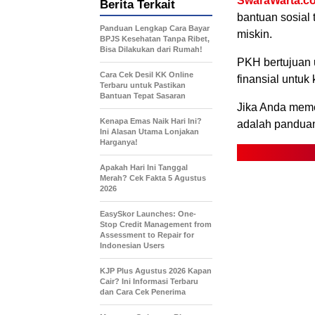
SwaraWarta.co
Berita Terkait
bantuan sosial 
Panduan Lengkap Cara Bayar
miskin.
BPJS Kesehatan Tanpa Ribet,
Bisa Dilakukan dari Rumah!
PKH bertujuan 
Cara Cek Desil KK Online
finansial untuk
Terbaru untuk Pastikan
Bantuan Tepat Sasaran
Jika Anda meme
Kenapa Emas Naik Hari Ini?
adalah pandua
Ini Alasan Utama Lonjakan
Harganya!
Apakah Hari Ini Tanggal
Merah? Cek Fakta 5 Agustus
2026
EasySkor Launches: One-
Stop Credit Management from
Assessment to Repair for
Indonesian Users
KJP Plus Agustus 2026 Kapan
Cair? Ini Informasi Terbaru
dan Cara Cek Penerima