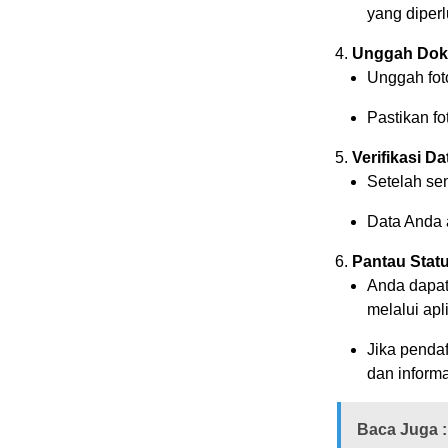
yang diperl
Unggah Dok
Unggah fot
Pastikan fo
Verifikasi Da
Setelah sem
Data Anda a
Pantau Stat
Anda dapat
melalui apl
Jika penda
dan inform
Baca Juga :