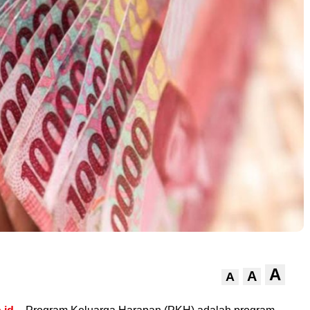
A
A
A