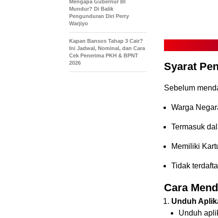
Mengapa Gubernur BI
Mundur? Di Balik
Pengunduran Diri Perry
Warjiyo
Kapan Bansos Tahap 3 Cair?
Ini Jadwal, Nominal, dan Cara
Cek Penerima PKH & BPNT
2026
Syarat Pe
Sebelum mendaf
Warga Negara
Termasuk dala
Memiliki Kar
Tidak terdaft
Cara Mend
Unduh Aplik
Unduh apli