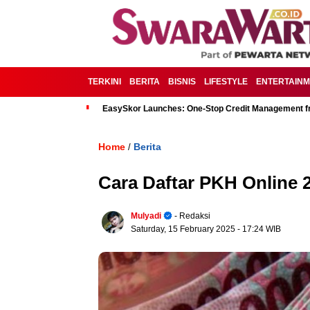
TERKINI
BERITA
BISNIS
LIFESTYLE
ENTERTAIN
EasySkor Launches: One-Stop Credit Management fr
Home
Berita
/
Cara Daftar PKH Online 
Mulyadi
- Redaksi
Saturday, 15 February 2025
- 17:24 WIB