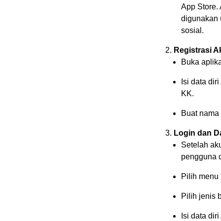
App Store. 
digunakan 
sosial.
Registrasi A
Buka aplika
Isi data d
KK.
Buat nama 
Login dan Da
Setelah ak
pengguna d
Pilih menu 
Pilih jenis
Isi data di