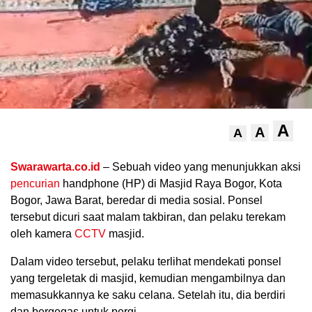
A
A
A
.
Swarawarta.co.id
– Sebuah video yang menunjukkan aksi
pencurian
handphone (HP) di Masjid Raya Bogor, Kota
Bogor, Jawa Barat, beredar di media sosial. Ponsel
tersebut dicuri saat malam takbiran, dan pelaku terekam
oleh kamera
CCTV
masjid.
Dalam video tersebut, pelaku terlihat mendekati ponsel
yang tergeletak di masjid, kemudian mengambilnya dan
memasukkannya ke saku celana. Setelah itu, dia berdiri
dan bergegas untuk pergi.