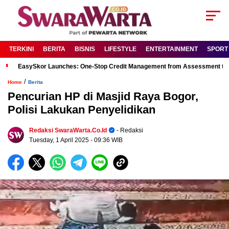
TERKINI
BERITA
BISNIS
LIFESTYLE
ENTERTAINMENT
SPORT
EasySkor Launches: One-Stop Credit Management from Assessment to R
/
Home
Berita
Pencurian HP di Masjid Raya Bogor,
Polisi Lakukan Penyelidikan
Redaksi SwaraWarta.co.id
- Redaksi
Tuesday, 1 April 2025
- 09:36 WIB