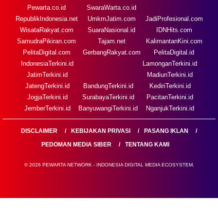
Pewarta.co.id
SwaraWarta.co.id
RepublikIndonesia.net
UmkmJatim.com
JadiProfesional.com
WisataRakyat.com
SuaraNasional.id
IDNHits.com
SamudraPikiran.com
Tajam.net
KalimantanKini.com
PelitaDigital.com
GerbangRakyat.com
PelitaDigital.id
IndonesiaTerkini.id
LamonganTerkini.id
JatimTerkini.id
MadiunTerkini.id
JatengTerkini.id
BandungTerkini.id
KediriTerkini.id
JogjaTerkini.id
SurabayaTerkini.id
PacitanTerkini.id
JemberTerkini.id
BanyuwangiTerkini.id
NganjukTerkini.id
DISCLAIMER
KEBIJAKAN PRIVASI
PASANG IKLAN
PEDOMAN MEDIA SIBER
TENTANG KAMI
© 2026 PEWARTA NETWORK - INDONESIA DIGITAL MEDIA ECOSYSTEM.