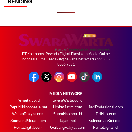
TRENDING
PT Kolaborasi Pewarta Digital Ekosistem Media Online
Indonesia Email:
redaksi@pewarta.net
WhatsApp: 0812
9000 7751
MEDIA NETWORK
Pewarta.co.id
SwaraWarta.co.id
RepublikIndonesia.net
UmkmJatim.com
JadiProfesional.com
WisataRakyat.com
SuaraNasional.id
IDNHits.com
SamudraPikiran.com
Tajam.net
KalimantanKini.com
PelitaDigital.com
GerbangRakyat.com
PelitaDigital.id