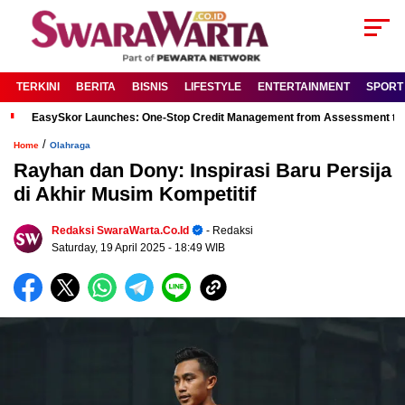
TERKINI
BERITA
BISNIS
LIFESTYLE
ENTERTAINMENT
SPORT
EasySkor Launches: One-Stop Credit Management from Assessment to R
/
Home
Olahraga
Rayhan dan Dony: Inspirasi Baru Persija
di Akhir Musim Kompetitif
Redaksi SwaraWarta.co.id
- Redaksi
Saturday, 19 April 2025
- 18:49 WIB