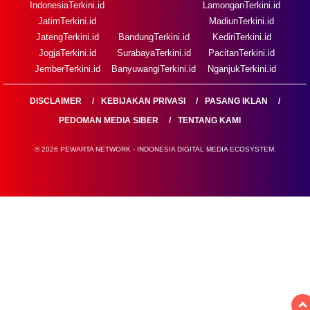
IndonesiaTerkini.id
LamonganTerkini.id
JatimTerkini.id
MadiunTerkini.id
JatengTerkini.id
BandungTerkini.id
KediriTerkini.id
JogjaTerkini.id
SurabayaTerkini.id
PacitanTerkini.id
JemberTerkini.id
BanyuwangiTerkini.id
NganjukTerkini.id
DISCLAIMER
KEBIJAKAN PRIVASI
PASANG IKLAN
PEDOMAN MEDIA SIBER
TENTANG KAMI
© 2026 PEWARTA NETWORK - INDONESIA DIGITAL MEDIA ECOSYSTEM.