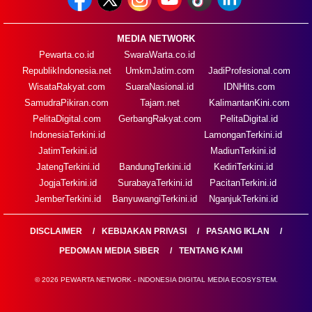
MEDIA NETWORK
Pewarta.co.id
SwaraWarta.co.id
RepublikIndonesia.net
UmkmJatim.com
JadiProfesional.com
WisataRakyat.com
SuaraNasional.id
IDNHits.com
SamudraPikiran.com
Tajam.net
KalimantanKini.com
PelitaDigital.com
GerbangRakyat.com
PelitaDigital.id
IndonesiaTerkini.id
LamonganTerkini.id
JatimTerkini.id
MadiunTerkini.id
JatengTerkini.id
BandungTerkini.id
KediriTerkini.id
JogjaTerkini.id
SurabayaTerkini.id
PacitanTerkini.id
JemberTerkini.id
BanyuwangiTerkini.id
NganjukTerkini.id
DISCLAIMER
KEBIJAKAN PRIVASI
PASANG IKLAN
PEDOMAN MEDIA SIBER
TENTANG KAMI
© 2026 PEWARTA NETWORK - INDONESIA DIGITAL MEDIA ECOSYSTEM.