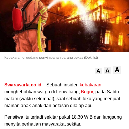
Kebakaran di gudang penyimpanan barang bekas (Dok. Ist)
A
.
A
A
Swarawarta.co.id
– Sebuah insiden
kebakaran
menghebohkan warga di Leuwiliang,
Bogor
, pada Sabtu
malam (waktu setempat), saat sebuah toko yang menjual
mainan anak-anak dan petasan dilalap api.
Peristiwa itu terjadi sekitar pukul 18.30 WIB dan langsung
menyita perhatian masyarakat sekitar.