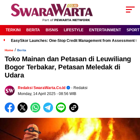
TERKINI
BERITA
BISNIS
LIFESTYLE
ENTERTAINMENT
SPORT
EasySkor Launches: One-Stop Credit Management from Assessment to R
/
Home
Berita
Toko Mainan dan Petasan di Leuwiliang
Bogor Terbakar, Petasan Meledak di
Udara
Redaksi SwaraWarta.co.id
- Redaksi
Monday, 14 April 2025
- 08:56 WIB