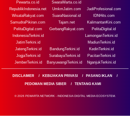
Pewarta.co.id
SwaraWarta.co.id
RepublikIndonesia.net
UmkmJatim.com
JadiProfesional.com
WisataRakyat.com
SuaraNasional.id
IDNHits.com
SamudraPikiran.com
Tajam.net
KalimantanKini.com
PelitaDigital.com
GerbangRakyat.com
PelitaDigital.id
IndonesiaTerkini.id
LamonganTerkini.id
JatimTerkini.id
MadiunTerkini.id
JatengTerkini.id
BandungTerkini.id
KediriTerkini.id
JogjaTerkini.id
SurabayaTerkini.id
PacitanTerkini.id
JemberTerkini.id
BanyuwangiTerkini.id
NganjukTerkini.id
DISCLAIMER
KEBIJAKAN PRIVASI
PASANG IKLAN
PEDOMAN MEDIA SIBER
TENTANG KAMI
© 2026 PEWARTA NETWORK - INDONESIA DIGITAL MEDIA ECOSYSTEM.